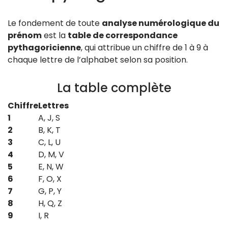
Le fondement de toute
analyse numérologique du
prénom
est la
table de correspondance
pythagoricienne
, qui attribue un chiffre de 1 à 9 à
chaque lettre de l’alphabet selon sa position.
La table complète
Chiffre
Lettres
1
A, J, S
2
B, K, T
3
C, L, U
4
D, M, V
5
E, N, W
6
F, O, X
7
G, P, Y
8
H, Q, Z
9
I, R